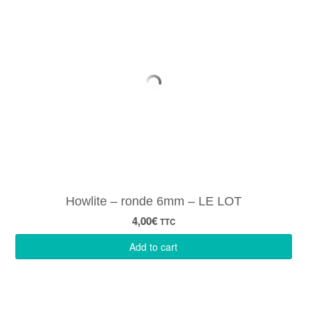
Howlite – ronde 6mm – LE LOT
4,00
€
TTC
Add to cart