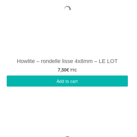
Howlite – rondelle lisse 4x8mm – LE LOT
7,50
€
TTC
Add to cart