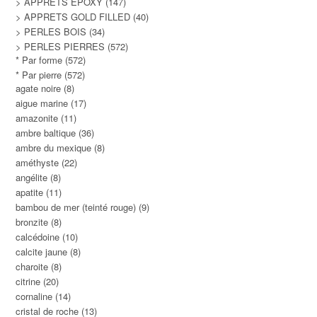
> APPRETS EPOXY
(147)
> APPRETS GOLD FILLED
(40)
> PERLES BOIS
(34)
> PERLES PIERRES
(572)
* Par forme
(572)
* Par pierre
(572)
agate noire
(8)
aigue marine
(17)
amazonite
(11)
ambre baltique
(36)
ambre du mexique
(8)
améthyste
(22)
angélite
(8)
apatite
(11)
bambou de mer (teinté rouge)
(9)
bronzite
(8)
calcédoine
(10)
calcite jaune
(8)
charoite
(8)
citrine
(20)
cornaline
(14)
cristal de roche
(13)