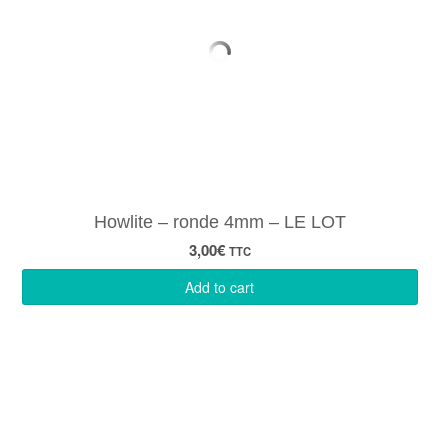
Howlite – ronde 4mm – LE LOT
3,00
€
TTC
Add to cart