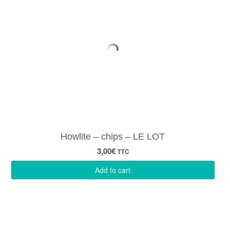
Howlite – chips – LE LOT
3,00
€
TTC
Add to cart