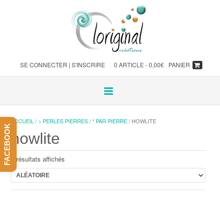
SE CONNECTER | S'INSCRIRE
0 ARTICLE -
0,00
€
PANIER
ACCUEIL
/
> PERLES PIERRES
/
* PAR PIERRE
/ HOWLITE
FACEBOOK
howlite
8 résultats affichés