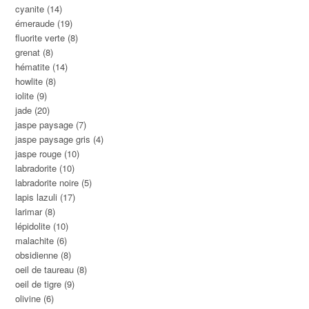
cyanite
(14)
émeraude
(19)
fluorite verte
(8)
grenat
(8)
hématite
(14)
howlite
(8)
iolite
(9)
jade
(20)
jaspe paysage
(7)
jaspe paysage gris
(4)
jaspe rouge
(10)
labradorite
(10)
labradorite noire
(5)
lapis lazuli
(17)
larimar
(8)
lépidolite
(10)
malachite
(6)
obsidienne
(8)
oeil de taureau
(8)
oeil de tigre
(9)
olivine
(6)