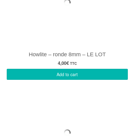
Howlite – ronde 8mm – LE LOT
4,00
€
TTC
Add to cart