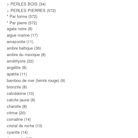
> PERLES BOIS
(34)
> PERLES PIERRES
(572)
* Par forme
(572)
* Par pierre
(572)
agate noire
(8)
aigue marine
(17)
amazonite
(11)
ambre baltique
(36)
ambre du mexique
(8)
améthyste
(22)
angélite
(8)
apatite
(11)
bambou de mer (teinté rouge)
(9)
bronzite
(8)
calcédoine
(10)
calcite jaune
(8)
charoite
(8)
citrine
(20)
cornaline
(14)
cristal de roche
(13)
cyanite
(14)