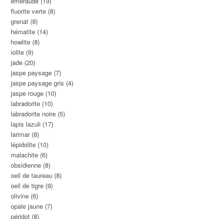
émeraude
(19)
fluorite verte
(8)
grenat
(8)
hématite
(14)
howlite
(8)
iolite
(9)
jade
(20)
jaspe paysage
(7)
jaspe paysage gris
(4)
jaspe rouge
(10)
labradorite
(10)
labradorite noire
(5)
lapis lazuli
(17)
larimar
(8)
lépidolite
(10)
malachite
(6)
obsidienne
(8)
oeil de taureau
(8)
oeil de tigre
(9)
olivine
(6)
opale jaune
(7)
péridot
(8)