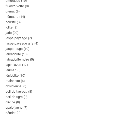
émeraude
(19)
fluorite verte
(8)
grenat
(8)
hématite
(14)
howlite
(8)
iolite
(9)
jade
(20)
jaspe paysage
(7)
jaspe paysage gris
(4)
jaspe rouge
(10)
labradorite
(10)
labradorite noire
(5)
lapis lazuli
(17)
larimar
(8)
lépidolite
(10)
malachite
(6)
obsidienne
(8)
oeil de taureau
(8)
oeil de tigre
(9)
olivine
(6)
opale jaune
(7)
péridot
(8)