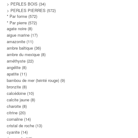
> PERLES BOIS
(34)
> PERLES PIERRES
(572)
* Par forme
(572)
* Par pierre
(572)
agate noire
(8)
aigue marine
(17)
amazonite
(11)
ambre baltique
(36)
ambre du mexique
(8)
améthyste
(22)
angélite
(8)
apatite
(11)
bambou de mer (teinté rouge)
(9)
bronzite
(8)
calcédoine
(10)
calcite jaune
(8)
charoite
(8)
citrine
(20)
cornaline
(14)
cristal de roche
(13)
cyanite
(14)