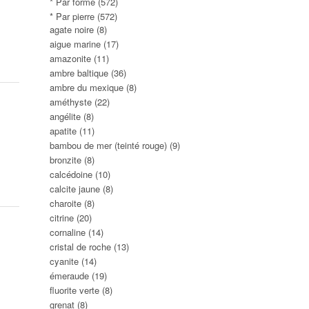
* Par forme
(572)
* Par pierre
(572)
agate noire
(8)
aigue marine
(17)
amazonite
(11)
ambre baltique
(36)
ambre du mexique
(8)
améthyste
(22)
angélite
(8)
apatite
(11)
bambou de mer (teinté rouge)
(9)
bronzite
(8)
calcédoine
(10)
calcite jaune
(8)
charoite
(8)
citrine
(20)
cornaline
(14)
cristal de roche
(13)
cyanite
(14)
émeraude
(19)
fluorite verte
(8)
grenat
(8)