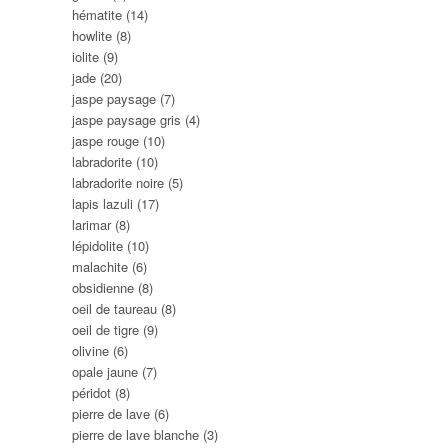
hématite
(14)
howlite
(8)
iolite
(9)
jade
(20)
jaspe paysage
(7)
jaspe paysage gris
(4)
jaspe rouge
(10)
labradorite
(10)
labradorite noire
(5)
lapis lazuli
(17)
larimar
(8)
lépidolite
(10)
malachite
(6)
obsidienne
(8)
oeil de taureau
(8)
oeil de tigre
(9)
olivine
(6)
opale jaune
(7)
péridot
(8)
pierre de lave
(6)
pierre de lave blanche
(3)